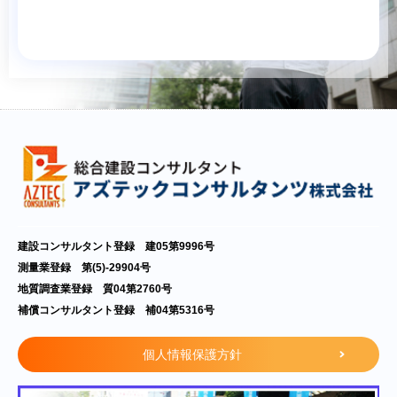
建設コンサルタント登録 建05第9996号
測量業登録 第(5)-29904号
地質調査業登録 質04第2760号
補償コンサルタント登録 補04第5316号
個人情報保護方針