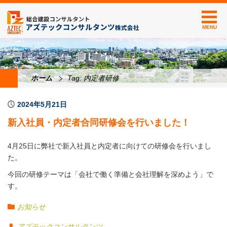
MENU
ホーム
Tag: 内定者研修
2024年5月21日
新入社員・内定者合同研修会を行いました！
4月25日に弊社で新入社員と内定者に向けての研修会を行いまし
た。
今回の研修テーマは「会社で働く準備と会社理解を深めよう」で
す。
実際に研修では働くための基礎知識講座として、社会保険や福利
お知らせ
厚生、確定拠出年⾦などを詳しく説明し、
アズテックコンサルタンツ