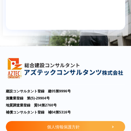
建設コンサルタント登録 建05第9996号
測量業登録 第(5)-29904号
地質調査業登録 質04第2760号
補償コンサルタント登録 補04第5316号
個人情報保護方針