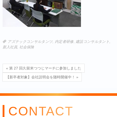
アズテックコンサルタンツ
,
内定者研修
,
建設コンサルタント
,
新入社員
,
社会保険
« 第 27 回久留米つつじマーチに参加しました
【新卒者対象】会社説明会を随時開催中！ »
CONTACT