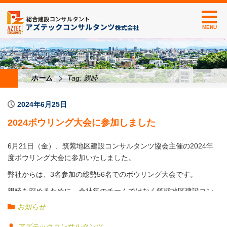
MENU
ホーム
Tag: 親睦
2024年6月25日
2024ボウリング大会に参加しました
6月21日（金）、筑紫地区建設コンサルタンツ協会主催の2024年
度ボウリング大会に参加いたしました。
弊社からは、3名参加の総勢56名でのボウリング大会です。
親睦を深めるために、会社毎のチームではなく筑紫地区建設コン
サルタンツ協会に振り当てられたチームですが、
お知らせ
なんと弊社の3名中2名が、14チーム中、団体戦優勝と3位賞を受賞
アズテックコンサルタンツ