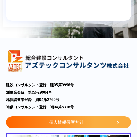
建設コンサルタント登録 建05第9996号
測量業登録 第(5)-29904号
地質調査業登録 質04第2760号
補償コンサルタント登録 補04第5316号
個人情報保護方針