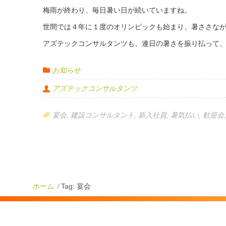
梅雨が終わり、毎日暑い日が続いていますね。
世間では４年に１度のオリンピックも始まり、暑ささな
アズテックコンサルタンツも、連日の暑さを振り払って
今回は、数名の新入社員の歓迎会も兼ねています。
お知らせ
美味しいお酒とお料理を囲みながら、ベテランの社員さ
に花を咲かせています。
アズテックコンサルタンツ
みんな胃袋も満足し、気力も養うことができました。
宴会
,
建設コンサルタント
,
新入社員
,
暑気払い
,
歓迎会
この調子で、今年も暑い夏を乗り越えていきますよ！
ホーム
Tag: 宴会