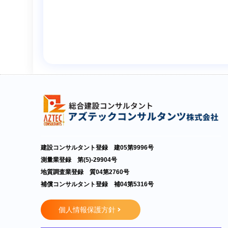
建設コンサルタント登録 建05第9996号
測量業登録 第(5)-29904号
地質調査業登録 質04第2760号
補償コンサルタント登録 補04第5316号
個人情報保護方針