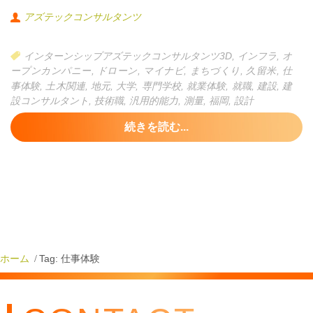
アズテックコンサルタンツ
インターンシップアズテックコンサルタンツ3D
,
インフラ
,
オ
ープンカンパニー
,
ドローン
,
マイナビ
,
まちづくり
,
久留米
,
仕
事体験
,
土木関連
,
地元
,
大学
,
専門学校
,
就業体験
,
就職
,
建設
,
建
設コンサルタント
,
技術職
,
汎用的能力
,
測量
,
福岡
,
設計
続きを読む...
ホーム
Tag: 仕事体験