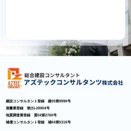
今年度のアズテックコンサルタンツ・インターンシップと仕事体
験の日程が決まりました。
通年実施してきた1dayの仕事体験に加え、今年は5dayの汎用的能
力型インターンシップを実施いたします。
建設コンサルタント業務を、更にじっくりと就業体験できます。
建設コンサルタント登録 建05第9996号
皆さんが学んでいることがどう活かされるのかを知ることのでき
測量業登録 第(5)-29904号
る貴重な機会です。
地質調査業登録 質04第2760号
毎日のフィードバックはもちろん、プレゼンテーションでは、現
補償コンサルタント登録 補04第5316号
場を熟知した先輩社員によるアドバイスがもらえます。