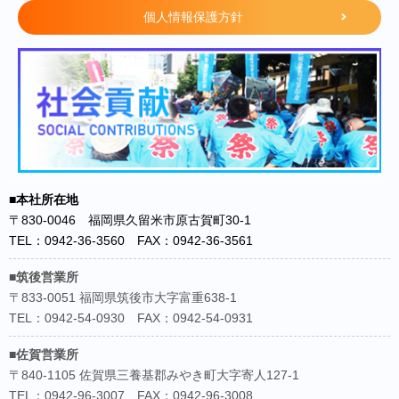
期間中は、美味しいお弁当と交通費を支給します♪
個人情報保護方針
エントリーは6/1よりマイナビサイトにて受け付けます。
皆さんのご参加をお待ちしております！
◆詳細◆
【1day仕事体験】
日程：6/12（水）、6/21（金）、7/2（火）、7/24（水）、
■本社所在地
8/22（木）、9/9（月）、9/20（金）
〒830-0046 福岡県久留米市原古賀町30-1
時間：11：00～17：00
TEL：0942-36-3560 FAX：0942-36-3561
場所：アズテックコンサルタンツ株式会社 久留米本社
■筑後営業所
〒833-0051 福岡県筑後市大字富重638-1
TEL：0942-54-0930 FAX：0942-54-0931
【5dayインターンシップ】
■佐賀営業所
日程：8/5（月）～8/9（金）
〒840-1105 佐賀県三養基郡みやき町大字寄人127-1
時間：1日目 10：00～16：00 2～5日目 9：00～16：30
TEL：0942-96-3007 FAX：0942-96-3008