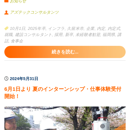
お知らせ
い」と挨拶を述べ、内定者一人一人に内定証書が渡されました。
社員を代表して荒巻専務からも歓迎の言葉が述べられ、内定者の
アズテックコンサルタンツ
お二人は終始緊張気味の様子でしたが、自己紹介では堂々とした
姿勢で、入社への意気込みを語ってくれました。
10月1日
,
2025年卒
,
インフラ
,
久留米市
,
企業
,
内定
,
内定式
,
就職
,
建設コンサルタント
,
採用
,
新卒
,
未経験者歓迎
,
福岡県
,
講
また、内定式後はベテラン技術士による講話や自己紹介ミニゲー
話
,
食事会
ムなどを行い、業務についての理解や社員との親睦を深めまし
た。
続きを読む...
お昼には若手社員を交えた食事会を開催し、美味しいお料理とざ
っくばらんな会話を楽しみました。
2024年5月31日
6月1日より 夏のインターンシップ・仕事体験受付
開始！