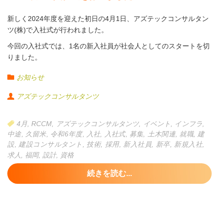
新しく2024年度を迎えた初日の4月1日、アズテックコンサルタン
ツ(株)で入社式が行われました。
今回の入社式では、1名の新入社員が社会人としてのスタートを切
りました。
式では、代表取締役の山口社長が「業務に於けるやりがいと社会
お知らせ
弊社では、新卒者を対象に会社説明会を随時開催しております。
における貢献度をもって、技術者としての創造力や行動力を発揮
オンライン形式と対面形式、どちらも対応いたします。
して、自分の知らない事にどんどん挑戦して、自分に、仕事に自
アズテックコンサルタンツ
信が持てる人、技術者になって欲しい」と激励の言葉を贈られま
遠方の大学に通っているけれど、卒業後は地元に帰って活躍した
した。
いという方や、実際に会社の雰囲気を見たい方など、ご希望に応
4月
,
RCCM
,
アズテックコンサルタンツ
,
イベント
,
インフラ
,
今年度のアズテックコンサルタンツ・インターンシップと仕事体
じて、お選びください。
中途
,
久留米
,
令和6年度
,
入社
,
入社式
,
募集
,
土木関連
,
就職
,
建
また、社員を代表して荒巻専務からも歓迎の言葉が述べられ、辞
験の日程が決まりました。
設
,
建設コンサルタント
,
技術
,
採用
,
新入社員
,
新卒
,
新規入社
,
令を受け取った新入社員は、「一日も早く業務に貢献できるよう
日程の調整も柔軟に承っております。
求人
,
福岡
,
設計
,
資格
に頑張りたい」と決意を力強く語っていました。
通年実施してきた1dayの仕事体験に加え、今年は5dayの汎用的能
専門外の学部に通っている方も、やる気のある方は大歓迎で
力型インターンシップを実施いたします。
続きを読む...
す！ 文理問いません。
建設コンサルタント業務を、更にじっくりと就業体験できます。
★計算が得意
皆さんが学んでいることがどう活かされるのかを知ることのでき
★モノづくりが好き
る貴重な機会です。