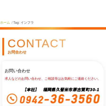
★細かい作業が好き
毎日のフィードバックはもちろん、プレゼンテーションでは、現
など、少しでも興味のある方は、ぜひご参加ください。
場を熟知した先輩社員によるアドバイスがもらえます。
エントリーはマイナビサイトにて行っております。
期間中は、美味しいお弁当と交通費を支給します♪
ホーム
Tag: インフラ
このホームページのマイナビのボタンからもリンク先に遷移でき
エントリーは6/1よりマイナビサイトにて受け付けます。
ますので、クリックして詳細をご確認ください。
皆さんのご参加をお待ちしております！
CONTACT
一緒に土木の可能性を語りましょう！
皆様のご参加お待ちしております！
◆詳細◆
お問合わせ
【1day仕事体験】
日程：6/12（水）、6/21（金）、7/2（火）、7/24（水）、
お問い合わせ
8/22（木）、9/9（月）、9/20（金）
求人などのお問い合わせ、ご相談等はお気軽にご連絡ください。
時間：11：00～17：00
場所：アズテックコンサルタンツ株式会社 久留米本社
【5dayインターンシップ】