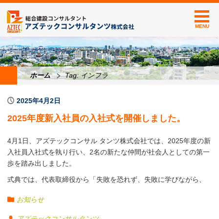
MENU
ホーム
Tag: インフラ
2025年4月2日
2025年度新入社員の入社式を開催しました。
4月1日、アズテックコンサル タンツ株式会社では、2025年度の新
入社員入社式を執り行い、2名の新たな仲間が社会人としての第一
歩を踏み出しました。
式典では、代表取締役から「失敗を恐れず、失敗に学びながら、
一歩ずつ着実に取り組んでほしい」との力強いエールが贈られま
お知らせ
した。その後、社員を代表して専務より心温まる歓迎の言葉が述
べられ、新入社員へ辞令が交付されました。
アズテックコンサルタンツ