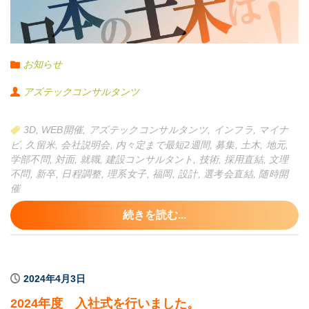
お知らせ
アズテックコンサルタンツ
3D
,
WEB開催
,
アズテックコンサルタンツ
,
インフラ
,
マイナ
ビ
,
久留米
,
会社説明会
,
内々定まで最短2週間
,
募集
,
土木
,
地元
,
学部不問
,
対面
,
就職
,
建設コンサルタント
,
技術
,
採用直結
,
文理
不問
,
新卒
,
日程調整
,
理系女子
,
福岡
,
設計
,
選考会直結
,
随時開
催
続きを読む...
2024年4月3日
2024年度 入社式を行いました。