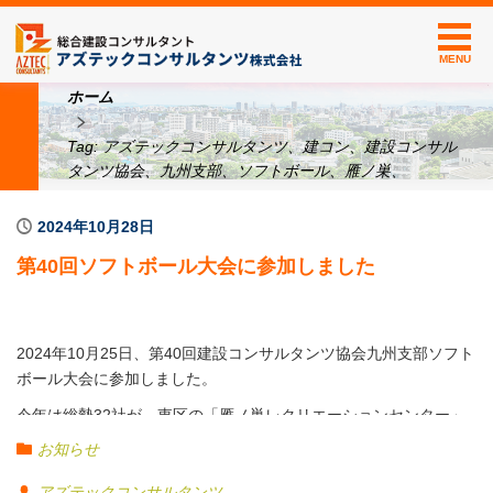
MENU
ホーム
Tag: アズテックコンサルタンツ、建コン、建設コンサル
タンツ協会、九州支部、ソフトボール、雁ノ巣、
2024年10月28日
第40回ソフトボール大会に参加しました
2024年10月25日、第40回建設コンサルタンツ協会九州支部ソフト
ボール大会に参加しました。
今年は総勢32社が、東区の「雁ノ巣レクリエーションセンター」
で試合を行います。
お知らせ
熱いくらいの快晴の中、10代～60代までの社員が一丸となって、
アズテックコンサルタンツ